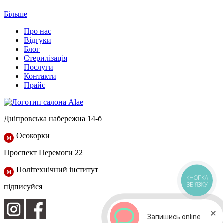
Більше
Про нас
Відгуки
Блог
Стерилізація
Послуги
Контакти
Прайс
Дніпровська набережна 14-б
Осокорки
Проспект Перемоги 22
Політехнічний інститут
КНОПКА
ЗВ'ЯЗКУ
підписуйся
Запишись online