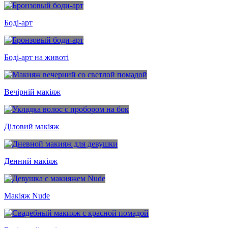
Боді-арт
Боді-арт на животі
Вечірній макіяж
Діловий макіяж
Денний макіяж
Макіяж Nude