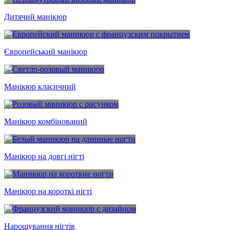
Дитячий манікюр
Європейський манікюр
Манікюр класичний
Манікюр комбінований
Манікюр на довгі нігті
Манікюр на короткі нігті
Нарощування нігтів