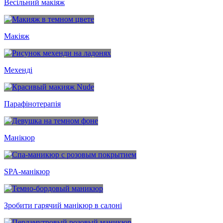
Весільний макіяж
Макіяж
Мехенді
Парафінотерапія
Манікюр
SPA-манікюр
Зробити гарячий манікюр в салоні