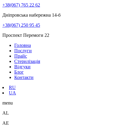
+38(067) 765 22 62
Дніпровська набережна 14-б
+38(067) 250 95 45
Проспект Перемоги 22
Головна
Послуги
Прайс
Стерилізація
Відгуки
Блог
Контакти
RU
UA
menu
A
L
A
E