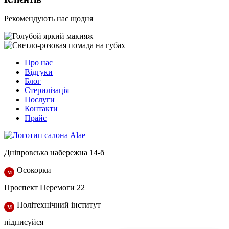
Рекомендують наc щодня
Про нас
Відгуки
Блог
Стерилізація
Послуги
Контакти
Прайс
Дніпровська набережна 14-б
Осокорки
Проспект Перемоги 22
Політехнічний інститут
підписуйся