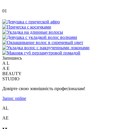
01
Запишись
A
L
A
E
BEAUTY
STUDIO
Довірте свою зовнішність професіоналам!
Запис online
A
L
A
E