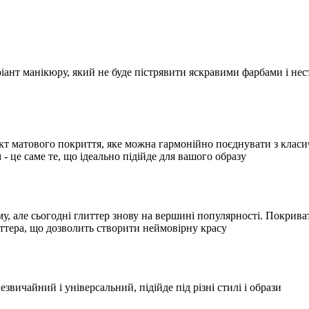
іант манікюру, який не буде пістрявити яскравими фарбами і нест
кт матового покриття, яке можна гармонійно поєднувати з класич
 це саме те, що ідеально підійде для вашого образу
, але сьогодні глиттер знову на вершині популярності. Покриватис
ттера, що дозволить створити неймовірну красу
звичайний і універсальний, підійде під різні стилі і образи