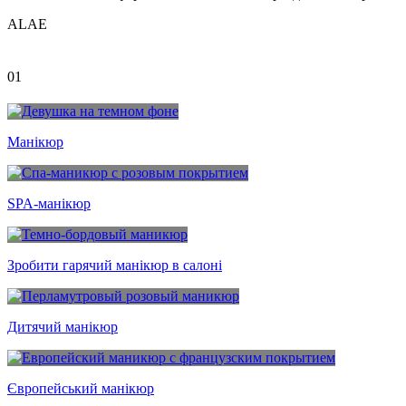
A
L
A
E
01
Манікюр
SPA-манікюр
Зробити гарячий манікюр в салоні
Дитячий манікюр
Європейський манікюр