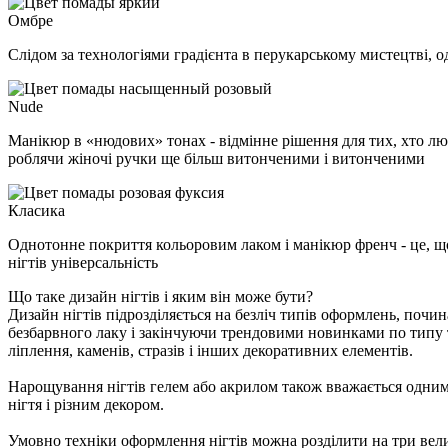
Омбре
Слідом за технологіями градієнта в перукарському мистецтві, од
Nude
Манікюр в «нюдових» тонах - відмінне рішення для тих, хто люб
роблячи жіночі ручки ще більш витонченими і витонченими
Класика
Однотонне покриття кольоровим лаком і манікюр френч - це, що 
нігтів універсальність
Що таке дизайн нігтів і яким він може бути?
Дизайн нігтів підрозділяється на безліч типів оформлень, почи
безбарвного лаку і закінчуючи трендовими новинками по типу те
ліплення, каменів, стразів і інших декоративних елементів.
Нарощування нігтів гелем або акрилом також вважається одним з
нігтя і різним декором.
Умовно техніки оформлення нігтів можна розділити на три вели