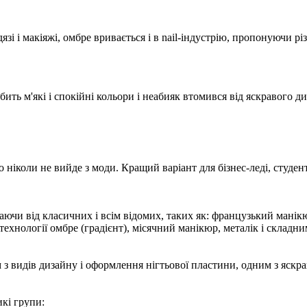
язі і макіяжі, омбре вривається і в nail-індустрію, пропонуючи р
ить м'які і спокійні кольори і неабияк втомився від яскравого д
ніколи не вийде з моди. Кращий варіант для бізнес-леді, студенто
наючи від класичних і всім відомих, таких як: французький мані
хнології омбре (градієнт), місячний манікюр, металік і складни
 видів дизайну і оформлення нігтьової пластини, одним з яскрави
кі групи: