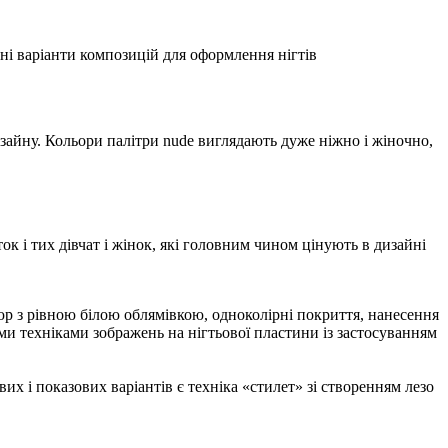
ізні варіанти композицій для оформлення нігтів
изайну. Кольори палітри nude виглядають дуже ніжно і жіночно,
к і тих дівчат і жінок, які головним чином цінують в дизайні
кюр з рівною білою облямівкою, одноколірні покриття, нанесення
ми техніками зображень на нігтьової пластини із застосуванням
х і показових варіантів є техніка «стилет» зі створенням лезо