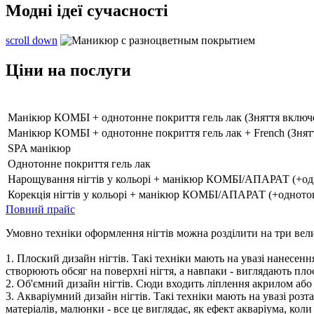
Модні ідеї сучасності
scroll down
Ціни на послуги
Манікюр КОМБІ + однотонне покриття гель лак
(Зняття включ
Манікюр КОМБІ + однотонне покриття гель лак + French
(Знят
SPA манікюр
Однотонне покриття гель лак
Нарощування нігтів у кольорі + манікюр КОМБІ/АПАРАТ
(+од
Корекція нігтів у кольорі + манікюр КОМБІ/АПАРАТ
(+однотон
Повний прайс
Умовно техніки оформлення нігтів можна розділити на три вели
1. Плоский дизайн нігтів. Такі техніки мають на увазі нанесен
створюють обсяг на поверхні нігтя, а навпаки - виглядають пл
2. Об'ємний дизайн нігтів. Сюди входить ліплення акрилом або г
3. Акваріумний дизайн нігтів. Такі техніки мають на увазі роз
матеріалів, малюнки - все це виглядає, як ефект акваріума, коли 