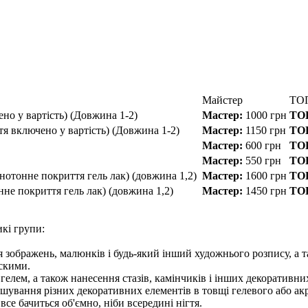
Майстер
ТОП
ено у вартість) (Довжина 1-2)
Мастер:
1000
грн
ТОП
тя включено у вартість) (Довжина 1-2)
Мастер:
1150
грн
ТОП
Мастер:
600
грн
ТОП
Мастер:
550
грн
ТОП
нотонне покриття гель лак) (довжина 1,2)
Мастер:
1600
грн
ТОП
не покриття гель лак) (довжина 1,2)
Мастер:
1450
грн
ТОП
кі групи:
ня зображень, малюнків і будь-який інший художнього розпису, а 
оскими.
елем, а також нанесення стазів, камінчиків і інших декоративних
ташування різних декоративних елементів в товщі гелевого або а
все бачиться об'ємно, ніби всередині нігтя.