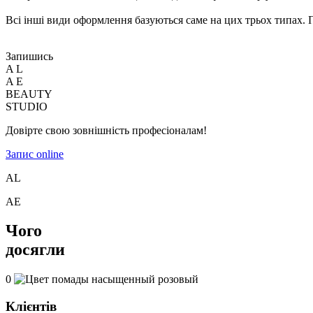
Всі інші види оформлення базуються саме на цих трьох типах. П
Запишись
A
L
A
E
BEAUTY
STUDIO
Довірте свою зовнішність професіоналам!
Запис online
A
L
A
E
Чого
досягли
0
Клієнтів