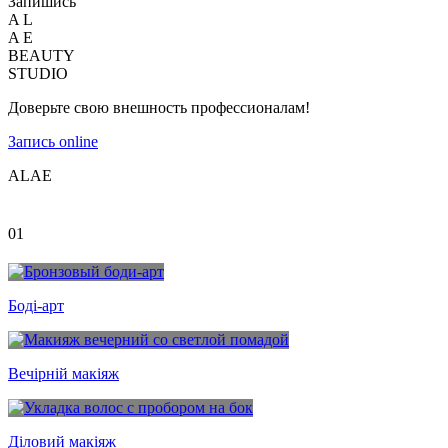
Запишись
A
L
A
E
BEAUTY
STUDIO
Доверьте свою внешность профессионалам!
Запись online
A
L
A
E
01
Боді-арт
Вечірній макіяж
Діловий макіяж