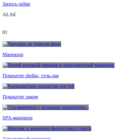
Запись online
A
L
A
E
01
Маникюр
Покрытие shellac, гель-лак
Покрытие лаком
SPA-маникюр
Аппаратный маникюр