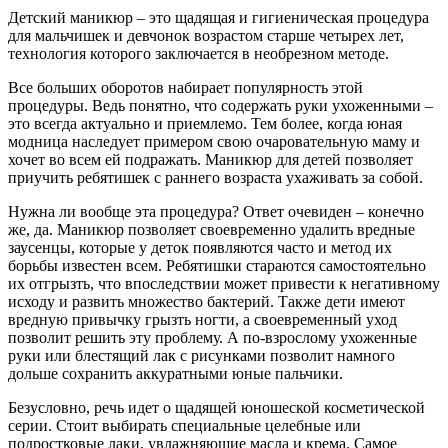
Детский маникюр – это щадящая и гигиеническая процедура
для мальчишек и девчонок возрастом старше четырех лет,
технология которого заключается в необрезном методе.
Все больших оборотов набирает популярность этой
процедуры. Ведь понятно, что содержать руки ухоженными –
это всегда актуально и приемлемо. Тем более, когда юная
модница наследует примером свою очаровательную маму и
хочет во всем ей подражать. Маникюр для детей позволяет
приучить ребятишек с раннего возраста ухаживать за собой.
Нужна ли вообще эта процедура? Ответ очевиден – конечно
же, да. Маникюр позволяет своевременно удалить вредные
заусенцы, которые у деток появляются часто и метод их
борьбы известен всем. Ребятишки стараются самостоятельно
их отгрызть, что впоследствии может привести к негативному
исходу и развить множество бактерий. Также дети имеют
вредную привычку грызть ногти, а своевременный уход
позволит решить эту проблему. А по-взрослому ухоженные
руки или блестящий лак с рисунками позволит намного
дольше сохранить аккуратными юные пальчики.
Безусловно, речь идет о щадящей юношеской косметической
серии. Стоит выбирать специальные целебные или
подростковые лаки, увлажняющие масла и крема. Самое