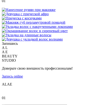
01
Запишись
A
L
A
E
BEAUTY
STUDIO
Доверьте свою внешность профессионалам!
Запись online
A
L
A
E
01