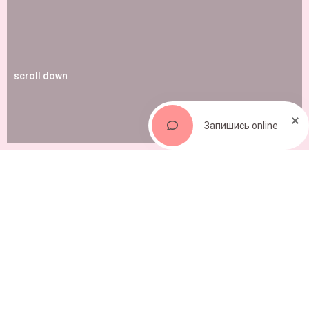
scroll down
Запишись online
Невероятные эксперименты с
дизайном ногтей
Когда уже клиенты «Alae» сполна насладились
красивыми ноготками в стиле френч, омбре,
однотонными оттенками лаков, душа начинает
просить чего-то нестандартного и креативного.
Нашим профессиональным мастерам ногтевого
сервиса под силу удивить даже самых изыскательных